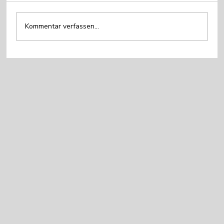
Kommentar verfassen...
«Wer nur Buzzwords bietet, steht nackt da,
wenn man sie streicht!»