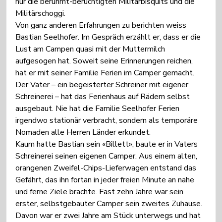
nur die berühmt-berüchtigten Militärbisquits und die 
Militärschoggi.
Von ganz anderen Erfahrungen zu berichten weiss 
Bastian Seelhofer. Im Gespräch erzählt er, dass er die 
Lust am Campen quasi mit der Muttermilch 
aufgesogen hat. Soweit seine Erinnerungen reichen, 
hat er mit seiner Familie Ferien im Camper gemacht. 
Der Vater – ein begeisterter Schreiner mit eigener 
Schreinerei – hat das Ferienhaus auf Rädern selbst 
ausgebaut. Nie hat die Familie Seelhofer Ferien 
irgendwo stationär verbracht, sondern als temporäre 
Nomaden alle Herren Länder erkundet.
Kaum hatte Bastian sein «Billett», baute er in Vaters 
Schreinerei seinen eigenen Camper. Aus einem alten, 
orangenen Zweifel-Chips-Lieferwagen entstand das 
Gefährt, das ihn fortan in jeder freien Minute an nahe 
und ferne Ziele brachte. Fast zehn Jahre war sein 
erster, selbstgebauter Camper sein zweites Zuhause. 
Davon war er zwei Jahre am Stück unterwegs und hat 