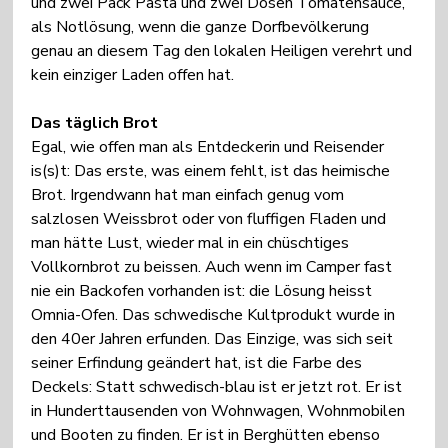
und zwei Pack Pasta und zwei Dosen Tomatensauce, 
als Notlösung, wenn die ganze Dorfbevölkerung 
genau an diesem Tag den lokalen Heiligen verehrt und 
kein einziger Laden offen hat.
Das täglich Brot
Egal, wie offen man als Entdeckerin und Reisender 
is(s)t: Das erste, was einem fehlt, ist das heimische 
Brot. Irgendwann hat man einfach genug vom 
salzlosen Weissbrot oder von fluffigen Fladen und 
man hätte Lust, wieder mal in ein chüschtiges 
Vollkornbrot zu beissen. Auch wenn im Camper fast 
nie ein Backofen vorhanden ist: die Lösung heisst 
Omnia-Ofen. Das schwedische Kultprodukt wurde in 
den 40er Jahren erfunden. Das Einzige, was sich seit 
seiner Erfindung geändert hat, ist die Farbe des 
Deckels: Statt schwedisch-blau ist er jetzt rot. Er ist 
in Hunderttausenden von Wohnwagen, Wohnmobilen 
und Booten zu finden. Er ist in Berghütten ebenso 