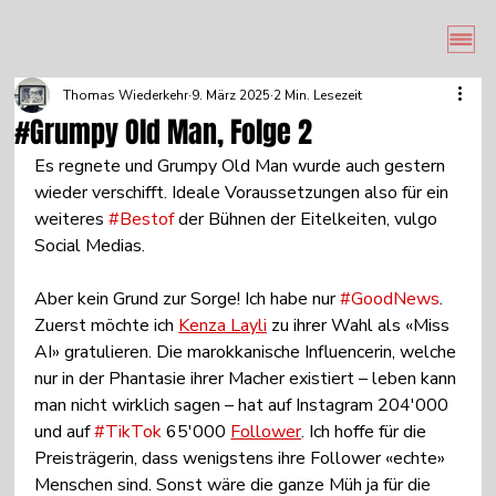
Thomas Wiederkehr
9. März 2025
2 Min. Lesezeit
#Grumpy Old Man, Folge 2
Es regnete und Grumpy Old Man wurde auch gestern 
wieder verschifft. Ideale Voraussetzungen also für ein 
weiteres 
#Bestof
 der Bühnen der Eitelkeiten, vulgo 
Social Medias.
Aber kein Grund zur Sorge! Ich habe nur 
#GoodNews
.
Zuerst möchte ich 
Kenza Layli
 zu ihrer Wahl als «Miss 
AI» gratulieren. Die marokkanische Influencerin, welche 
nur in der Phantasie ihrer Macher existiert – leben kann 
man nicht wirklich sagen – hat auf Instagram 204'000 
und auf 
#TikTok
 65'000 
Follower
. Ich hoffe für die 
Preisträgerin, dass wenigstens ihre Follower «echte» 
Menschen sind. Sonst wäre die ganze Müh ja für die 