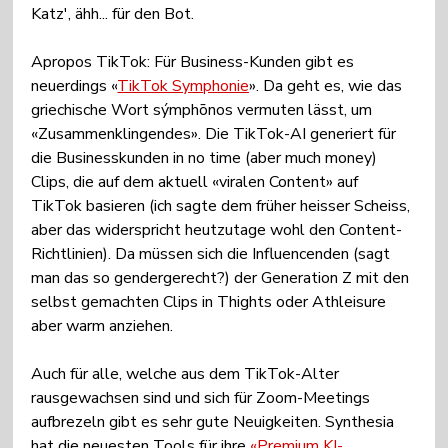
Katz', ähh... für den Bot.
Apropos TikTok: Für Business-Kunden gibt es 
neuerdings «
TikTok Symphonie
». Da geht es, wie das 
griechische Wort sýmphōnos vermuten lässt, um 
«Zusammenklingendes». Die TikTok-AI generiert für 
die Businesskunden in no time (aber much money) 
Clips, die auf dem aktuell «viralen Content» auf 
TikTok basieren (ich sagte dem früher heisser Scheiss, 
aber das widerspricht heutzutage wohl den Content-
Richtlinien). Da müssen sich die Influencenden (sagt 
man das so gendergerecht?) der Generation Z mit den 
selbst gemachten Clips in Thights oder Athleisure 
aber warm anziehen.
Auch für alle, welche aus dem TikTok-Alter 
rausgewachsen sind und sich für Zoom-Meetings 
aufbrezeln gibt es sehr gute Neuigkeiten. Synthesia 
hat die neuesten Tools für ihre 
«Premium KI-